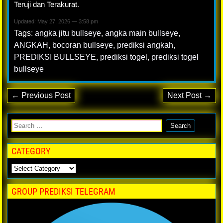
Teruji dan Terakurat.
Updated: May 27, 2026 — 3:58 pm
Tags:
angka jitu bullseye
,
angka main bullseye
,
ANGKAH
,
bocoran bullseye
,
prediksi angkah
,
PREDIKSI BULLSEYE
,
prediksi togel
,
prediksi togel
bullseye
← Previous Post
Next Post →
CATEGORY
GROUP PREDIKSI TELEGRAM