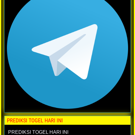
PREDIKSI TOGEL HARI INI
PREDIKSI TOGEL HARI INI