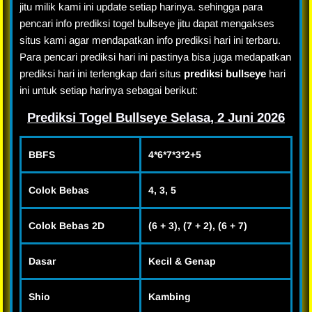
jitu milik kami ini update setiap harinya. sehingga para
pencari info prediksi togel bullseye jitu dapat mengakses
situs kami agar mendapatkan info prediksi hari ini terbaru.
Para pencari prediksi hari ini pastinya bisa juga medapatkan
prediksi hari ini terlengkap dari situs
prediksi bullseye
hari
ini untuk setiap harinya sebagai berikut:
Prediksi Togel Bullseye Selasa, 2 Juni 2026
BBFS
4*6*7*3*2+5
Colok Bebas
4, 3, 5
Colok Bebas 2D
(6 + 3), (7 + 2), (6 + 7)
Dasar
Kecil & Genap
Shio
Kambing