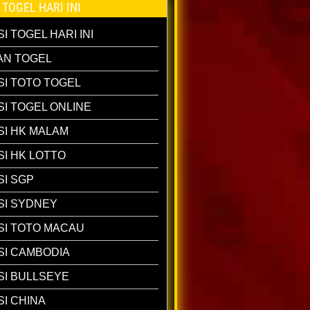
 TOGEL HARI INI
I TOGEL HARI INI
N TOGEL
SI TOTO TOGEL
SI TOGEL ONLINE
SI HK MALAM
SI HK LOTTO
SI SGP
SI SYDNEY
SI TOTO MACAU
SI CAMBODIA
SI BULLSEYE
SI CHINA