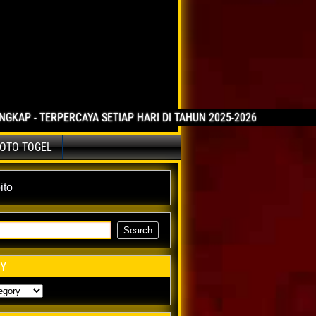
- TERPERCAYA SETIAP HARI DI TAHUN 2025-2026
TOTO TOGEL
Y