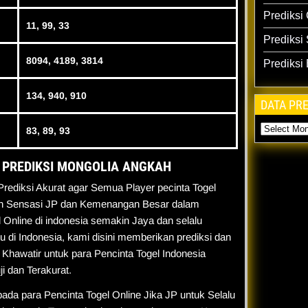
Prediksi
11, 99, 33
Prediksi
8094, 4189, 3814
Prediksi
134, 940, 910
DATA PRE
83, 89, 93
 PREDIKSI MONGOLIA ANGKAH
ediksi Akurat agar Semua Player pecinta Togel
kan Sensasi JP dan Kemenangan Besar dalam
Online di indonesia semakin Jaya dan selalu
u di Indonesia, kami disini memberikan prediksi dan
u Khawatir untuk para Pencinta Togel Indonesia
i dan Terakurat.
ada para Pencinta Togel Online Jika JP untuk Selalu