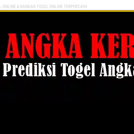
L ONLINE & BANDAR TOGEL ONLINE TERPERCAYA