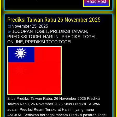
Read Post
Prediksi Taiwan Rabu 26 November 2025
November 25, 2025
BOCORAN TOGEL
,
PREDIKSI TAIWAN
,
PREDIKSI TOGEL HARI INI
,
PREDIKSI TOGEL
ONLINE
,
PREDIKSI TOTO TOGEL
Situs Prediksi Taiwan Rabu, 26 November 2025 Prediksi
Taiwan Rabu, 26 November 2025 Situs Prediksi TAIWAN
adalah Prediksi Resmi Terakurat Hari ini, yang mana
ANGKAH Sediakan berbagai macam Prediksi pasaran Togel