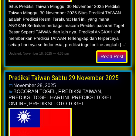
Situs Prediksi Taiwan Minggu, 30 November 2025 Prediksi
Taiwan Minggu, 30 November 2025 Situs Prediksi TAIWAN
adalah Prediksi Resmi Terakurat Hari ini, yang mana
ANGKAH Sediakan berbagai macam Prediksi pasaran Togel
Besar Seperti TAIWAN dan lain nya. Prediksi ANGKAH kini
memberikan Prediksi TAIWAN Terlengkap dan terpercaya
setiap hari nya se Indonesia, prediksi togel online angkah […]
Updated: November 18, 2025 — 4:35 pm
Read Post
Prediksi Taiwan Sabtu 29 November 2025
November 28, 2025
BOCORAN TOGEL
,
PREDIKSI TAIWAN
,
PREDIKSI TOGEL HARI INI
,
PREDIKSI TOGEL
ONLINE
,
PREDIKSI TOTO TOGEL