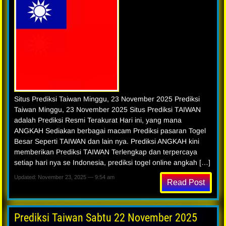
Situs Prediksi Taiwan Minggu, 23 November 2025 Prediksi
Taiwan Minggu, 23 November 2025 Situs Prediksi TAIWAN
adalah Prediksi Resmi Terakurat Hari ini, yang mana
ANGKAH Sediakan berbagai macam Prediksi pasaran Togel
Besar Seperti TAIWAN dan lain nya. Prediksi ANGKAH kini
memberikan Prediksi TAIWAN Terlengkap dan terpercaya
setiap hari nya se Indonesia, prediksi togel online angkah […]
Updated: November 23, 2025 — 9:54 am
Read Post
Prediksi Taiwan Sabtu 22 November 2025