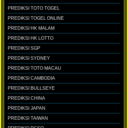
PREDIKSI TOTO TOGEL
PREDIKSI TOGEL ONLINE
PREDIKSI HK MALAM
PREDIKSI HK LOTTO
PREDIKSI SGP
PREDIKSI SYDNEY
PREDIKSI TOTO MACAU
PREDIKSI CAMBODIA
PREDIKSI BULLSEYE
PREDIKSI CHINA
PREDIKSI JAPAN
PREDIKSI TAIWAN