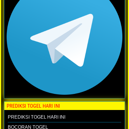
PREDIKSI TOGEL HARI INI
PREDIKSI TOGEL HARI INI
BOCORAN TOGEL