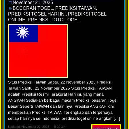
November 21, 2025
BOCORAN TOGEL
,
PREDIKSI TAIWAN
,
PREDIKSI TOGEL HARI INI
,
PREDIKSI TOGEL
ONLINE
,
PREDIKSI TOTO TOGEL
Situs Prediksi Taiwan Sabtu, 22 November 2025 Prediksi
Taiwan Sabtu, 22 November 2025 Situs Prediksi TAIWAN
adalah Prediksi Resmi Terakurat Hari ini, yang mana
ANGKAH Sediakan berbagai macam Prediksi pasaran Togel
Besar Seperti TAIWAN dan lain nya. Prediksi ANGKAH kini
memberikan Prediksi TAIWAN Terlengkap dan terpercaya
setiap hari nya se Indonesia, prediksi togel online angkah […]
Updated: November 22, 2025 — 8:20 am