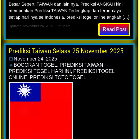
Besar Seperti TAIWAN dan lain nya. Prediksi ANGKAH kini
memberikan Prediksi TAIWAN Terlengkap dan terpercaya
setiap hari nya se Indonesia, prediksi togel online angkah […]
Updated: November 26, 2025 — 9:12 am
Read Post
Prediksi Taiwan Selasa 25 November 2025
November 24, 2025
BOCORAN TOGEL
,
PREDIKSI TAIWAN
,
PREDIKSI TOGEL HARI INI
,
PREDIKSI TOGEL
ONLINE
,
PREDIKSI TOTO TOGEL