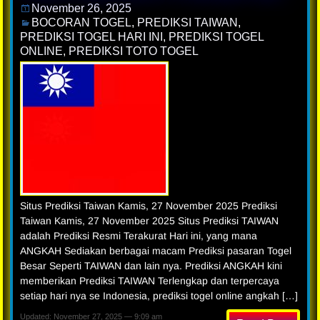
November 26, 2025
BOCORAN TOGEL
,
PREDIKSI TAIWAN
,
PREDIKSI TOGEL HARI INI
,
PREDIKSI TOGEL
ONLINE
,
PREDIKSI TOTO TOGEL
Situs Prediksi Taiwan Kamis, 27 November 2025 Prediksi
Taiwan Kamis, 27 November 2025 Situs Prediksi TAIWAN
adalah Prediksi Resmi Terakurat Hari ini, yang mana
ANGKAH Sediakan berbagai macam Prediksi pasaran Togel
Besar Seperti TAIWAN dan lain nya. Prediksi ANGKAH kini
memberikan Prediksi TAIWAN Terlengkap dan terpercaya
setiap hari nya se Indonesia, prediksi togel online angkah […]
Updated: November 27, 2025 — 9:09 am