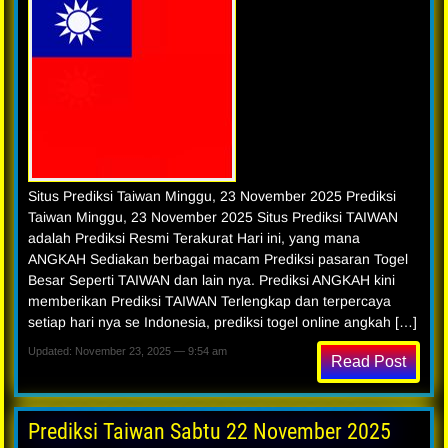
Situs Prediksi Taiwan Minggu, 23 November 2025 Prediksi
Taiwan Minggu, 23 November 2025 Situs Prediksi TAIWAN
adalah Prediksi Resmi Terakurat Hari ini, yang mana
ANGKAH Sediakan berbagai macam Prediksi pasaran Togel
Besar Seperti TAIWAN dan lain nya. Prediksi ANGKAH kini
memberikan Prediksi TAIWAN Terlengkap dan terpercaya
setiap hari nya se Indonesia, prediksi togel online angkah […]
Updated: November 23, 2025 — 9:54 am
Read Post
Prediksi Taiwan Sabtu 22 November 2025