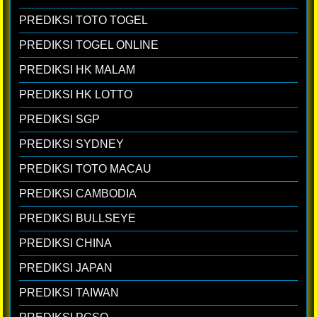
PREDIKSI TOTO TOGEL
PREDIKSI TOGEL ONLINE
PREDIKSI HK MALAM
PREDIKSI HK LOTTO
PREDIKSI SGP
PREDIKSI SYDNEY
PREDIKSI TOTO MACAU
PREDIKSI CAMBODIA
PREDIKSI BULLSEYE
PREDIKSI CHINA
PREDIKSI JAPAN
PREDIKSI TAIWAN