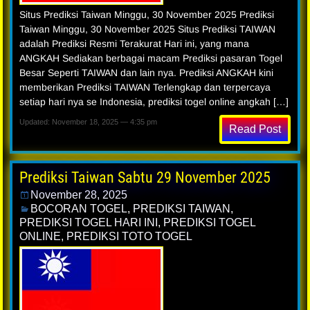
Situs Prediksi Taiwan Minggu, 30 November 2025 Prediksi
Taiwan Minggu, 30 November 2025 Situs Prediksi TAIWAN
adalah Prediksi Resmi Terakurat Hari ini, yang mana
ANGKAH Sediakan berbagai macam Prediksi pasaran Togel
Besar Seperti TAIWAN dan lain nya. Prediksi ANGKAH kini
memberikan Prediksi TAIWAN Terlengkap dan terpercaya
setiap hari nya se Indonesia, prediksi togel online angkah […]
Updated: November 18, 2025 — 4:35 pm
Read Post
Prediksi Taiwan Sabtu 29 November 2025
November 28, 2025
BOCORAN TOGEL
,
PREDIKSI TAIWAN
,
PREDIKSI TOGEL HARI INI
,
PREDIKSI TOGEL
ONLINE
,
PREDIKSI TOTO TOGEL