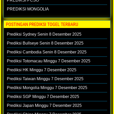
PREDIKSI PCSO
PREDIKSI MONGOLIA
POSTINGAN PREDIKSI TOGEL TERBARU
Prediksi Sydney Senin 8 Desember 2025
Prediksi Bullseye Senin 8 Desember 2025
Prediksi Cambodia Senin 8 Desember 2025
Prediksi Totomacau Minggu 7 Desember 2025
Prediksi HK Minggu 7 Desember 2025
Prediksi Taiwan Minggu 7 Desember 2025
Prediksi Mongolia Minggu 7 Desember 2025
Prediksi SGP Minggu 7 Desember 2025
Prediksi Japan Minggu 7 Desember 2025