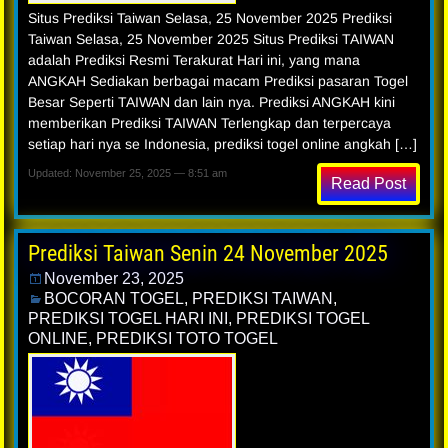
Situs Prediksi Taiwan Selasa, 25 November 2025 Prediksi
Taiwan Selasa, 25 November 2025 Situs Prediksi TAIWAN
adalah Prediksi Resmi Terakurat Hari ini, yang mana
ANGKAH Sediakan berbagai macam Prediksi pasaran Togel
Besar Seperti TAIWAN dan lain nya. Prediksi ANGKAH kini
memberikan Prediksi TAIWAN Terlengkap dan terpercaya
setiap hari nya se Indonesia, prediksi togel online angkah […]
Updated: November 25, 2025 — 8:51 am
Read Post
Prediksi Taiwan Senin 24 November 2025
November 23, 2025
BOCORAN TOGEL
,
PREDIKSI TAIWAN
,
PREDIKSI TOGEL HARI INI
,
PREDIKSI TOGEL
ONLINE
,
PREDIKSI TOTO TOGEL