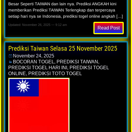
Besar Seperti TAIWAN dan lain nya. Prediksi ANGKAH kini
memberikan Prediksi TAIWAN Terlengkap dan terpercaya
setiap hari nya se Indonesia, prediksi togel online angkah […]
Updated: November 26, 2025 — 9:12 am
Read Post
Prediksi Taiwan Selasa 25 November 2025
November 24, 2025
BOCORAN TOGEL
,
PREDIKSI TAIWAN
,
PREDIKSI TOGEL HARI INI
,
PREDIKSI TOGEL
ONLINE
,
PREDIKSI TOTO TOGEL