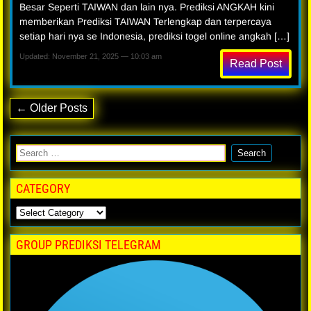
Besar Seperti TAIWAN dan lain nya. Prediksi ANGKAH kini
memberikan Prediksi TAIWAN Terlengkap dan terpercaya
setiap hari nya se Indonesia, prediksi togel online angkah […]
Updated: November 21, 2025 — 10:03 am
Read Post
← Older Posts
CATEGORY
GROUP PREDIKSI TELEGRAM