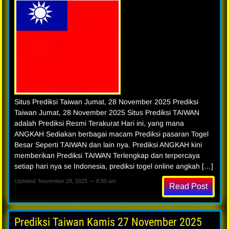
Situs Prediksi Taiwan Jumat, 28 November 2025 Prediksi
Taiwan Jumat, 28 November 2025 Situs Prediksi TAIWAN
adalah Prediksi Resmi Terakurat Hari ini, yang mana
ANGKAH Sediakan berbagai macam Prediksi pasaran Togel
Besar Seperti TAIWAN dan lain nya. Prediksi ANGKAH kini
memberikan Prediksi TAIWAN Terlengkap dan terpercaya
setiap hari nya se Indonesia, prediksi togel online angkah […]
Updated: November 28, 2025 — 8:50 am
Read Post
Prediksi Taiwan Kamis 27 November 2025