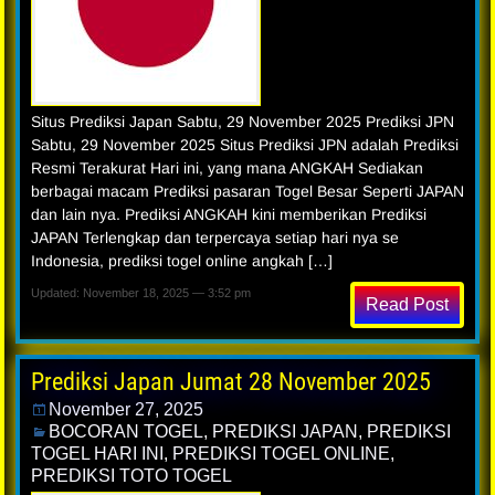
Situs Prediksi Japan Sabtu, 29 November 2025 Prediksi JPN
Sabtu, 29 November 2025 Situs Prediksi JPN adalah Prediksi
Resmi Terakurat Hari ini, yang mana ANGKAH Sediakan
berbagai macam Prediksi pasaran Togel Besar Seperti JAPAN
dan lain nya. Prediksi ANGKAH kini memberikan Prediksi
JAPAN Terlengkap dan terpercaya setiap hari nya se
Indonesia, prediksi togel online angkah […]
Updated: November 18, 2025 — 3:52 pm
Read Post
Prediksi Japan Jumat 28 November 2025
November 27, 2025
BOCORAN TOGEL
,
PREDIKSI JAPAN
,
PREDIKSI
TOGEL HARI INI
,
PREDIKSI TOGEL ONLINE
,
PREDIKSI TOTO TOGEL