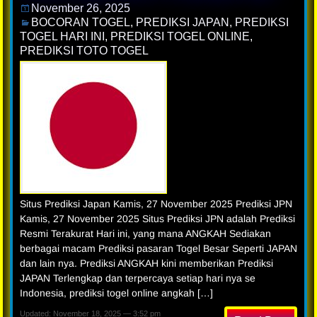
November 26, 2025
BOCORAN TOGEL
,
PREDIKSI JAPAN
,
PREDIKSI
TOGEL HARI INI
,
PREDIKSI TOGEL ONLINE
,
PREDIKSI TOTO TOGEL
Situs Prediksi Japan Kamis, 27 November 2025 Prediksi JPN
Kamis, 27 November 2025 Situs Prediksi JPN adalah Prediksi
Resmi Terakurat Hari ini, yang mana ANGKAH Sediakan
berbagai macam Prediksi pasaran Togel Besar Seperti JAPAN
dan lain nya. Prediksi ANGKAH kini memberikan Prediksi
JAPAN Terlengkap dan terpercaya setiap hari nya se
Indonesia, prediksi togel online angkah […]
Updated: November 18, 2025 — 3:52 pm