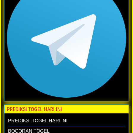
PREDIKSI TOGEL HARI INI
PREDIKSI TOGEL HARI INI
BOCORAN TOGEL