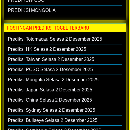
PREDIKSI PCSO
PREDIKSI MONGOLIA
POSTINGAN PREDIKSI TOGEL TERBARU
Prediksi Totomacau Selasa 2 Desember 2025
Prediksi HK Selasa 2 Desember 2025
Prediksi Taiwan Selasa 2 Desember 2025
Prediksi PCSO Selasa 2 Desember 2025
Prediksi Mongolia Selasa 2 Desember 2025
Prediksi Japan Selasa 2 Desember 2025
Prediksi China Selasa 2 Desember 2025
Prediksi Sydney Selasa 2 Desember 2025
Prediksi Bullseye Selasa 2 Desember 2025