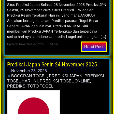
Situs Prediksi Japan Selasa, 25 November 2025 Prediksi JPN
Selasa, 25 November 2025 Situs Prediksi JPN adalah
Prediksi Resmi Terakurat Hari ini, yang mana ANGKAH
Sediakan berbagai macam Prediksi pasaran Togel Besar
Seperti JAPAN dan lain nya. Prediksi ANGKAH kini
memberikan Prediksi JAPAN Terlengkap dan terpercaya
setiap hari nya se Indonesia, prediksi togel online angkah […]
Updated: November 25, 2025 — 8:51 am
Read Post
Prediksi Japan Senin 24 November 2025
November 23, 2025
BOCORAN TOGEL
,
PREDIKSI JAPAN
,
PREDIKSI
TOGEL HARI INI
,
PREDIKSI TOGEL ONLINE
,
PREDIKSI TOTO TOGEL