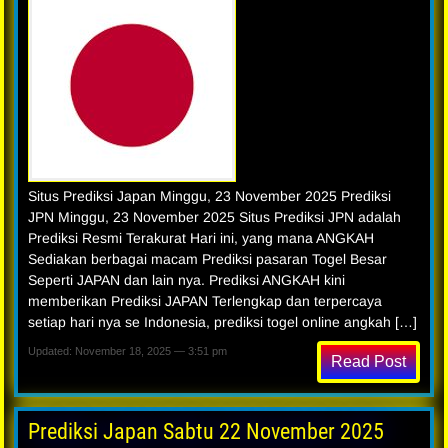
Situs Prediksi Japan Minggu, 23 November 2025 Prediksi
JPN Minggu, 23 November 2025 Situs Prediksi JPN adalah
Prediksi Resmi Terakurat Hari ini, yang mana ANGKAH
Sediakan berbagai macam Prediksi pasaran Togel Besar
Seperti JAPAN dan lain nya. Prediksi ANGKAH kini
memberikan Prediksi JAPAN Terlengkap dan terpercaya
setiap hari nya se Indonesia, prediksi togel online angkah […]
Updated: November 18, 2025 — 3:51 pm
Read Post
Prediksi Japan Sabtu 22 November 2025