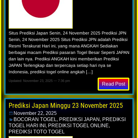
Situs Prediksi Japan Senin, 24 November 2025 Prediksi JPN
Senin, 24 November 2025 Situs Prediksi JPN adalah Prediksi
Resmi Terakurat Hari ini, yang mana ANGKAH Sediakan
berbagai macam Prediksi pasaran Togel Besar Seperti JAPAN
dan lain nya. Prediksi ANGKAH kini memberikan Prediksi
JAPAN Terlengkap dan terpercaya setiap hari nya se
Indonesia, prediksi togel online angkah […]
Updated: November 23, 2025 — 7:36 pm
Read Post
Prediksi Japan Minggu 23 November 2025
November 22, 2025
BOCORAN TOGEL
,
PREDIKSI JAPAN
,
PREDIKSI
TOGEL HARI INI
,
PREDIKSI TOGEL ONLINE
,
PREDIKSI TOTO TOGEL