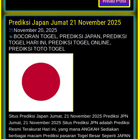
Read Post
Prediksi Japan Jumat 21 November 2025
November 20, 2025
BOCORAN TOGEL
,
PREDIKSI JAPAN
,
PREDIKSI
TOGEL HARI INI
,
PREDIKSI TOGEL ONLINE
,
PREDIKSI TOTO TOGEL
Situs Prediksi Japan Jumat, 21 November 2025 Prediksi JPN
Jumat, 21 November 2025 Situs Prediksi JPN adalah Prediksi
Resmi Terakurat Hari ini, yang mana ANGKAH Sediakan
berbagai macam Prediksi pasaran Togel Besar Seperti JAPAN