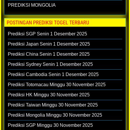
PREDIKSI MONGOLIA
POSTINGAN PREDIKSI TOGEL TERBARU
Prediksi SGP Senin 1 Desember 2025
Prediksi Japan Senin 1 Desember 2025
Prediksi China Senin 1 Desember 2025
Prediksi Sydney Senin 1 Desember 2025
Prediksi Cambodia Senin 1 Desember 2025
Prediksi Totomacau Minggu 30 November 2025
Prediksi HK Minggu 30 November 2025
Prediksi Taiwan Minggu 30 November 2025
Prediksi Mongolia Minggu 30 November 2025
Prediksi SGP Minggu 30 November 2025