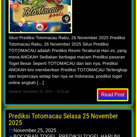
Situs Prediksi Totomacau Rabu, 26 November 2025 Prediksi
Totomacau Rabu, 26 November 2025 Situs Prediksi
TOTOMACAU adalah Prediksi Resmi Terakurat Hari ini, yang
mana ANGKAH Sediakan berbagai macam Prediksi pasaran
Togel Besar Seperti TOTOMACAU dan lain nya. Prediksi
ANGKAH kini memberikan Prediksi TOTOMACAU Terlengkap
dan terpercaya setiap hari nya se Indonesia, prediksi togel
online angkah […]
Updated: November 26, 2025 — 9:15 am
Read Post
Prediksi Totomacau Selasa 25 November
2025
November 25, 2025
BOCORAN TOGEL
,
PREDIKSI TOGEL HARI INI
,