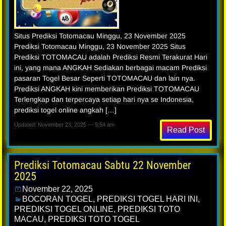
Situs Prediksi Totomacau Minggu, 23 November 2025
Prediksi Totomacau Minggu, 23 November 2025 Situs
Prediksi TOTOMACAU adalah Prediksi Resmi Terakurat Hari
ini, yang mana ANGKAH Sediakan berbagai macam Prediksi
pasaran Togel Besar Seperti TOTOMACAU dan lain nya.
Prediksi ANGKAH kini memberikan Prediksi TOTOMACAU
Terlengkap dan terpercaya setiap hari nya se Indonesia,
prediksi togel online angkah […]
Updated: November 23, 2025 — 9:54 am
Read Post
Prediksi Totomacau Sabtu 22 November
2025
November 22, 2025
BOCORAN TOGEL
,
PREDIKSI TOGEL HARI INI
,
PREDIKSI TOGEL ONLINE
,
PREDIKSI TOTO
MACAU
,
PREDIKSI TOTO TOGEL