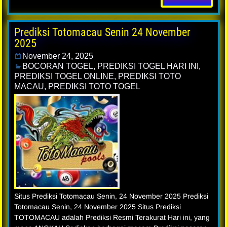
Prediksi Totomacau Senin 24 November
2025
November 24, 2025
BOCORAN TOGEL
,
PREDIKSI TOGEL HARI INI
,
PREDIKSI TOGEL ONLINE
,
PREDIKSI TOTO
MACAU
,
PREDIKSI TOTO TOGEL
Situs Prediksi Totomacau Senin, 24 November 2025 Prediksi
Totomacau Senin, 24 November 2025 Situs Prediksi
TOTOMACAU adalah Prediksi Resmi Terakurat Hari ini, yang