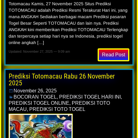
Totomacau Kamis, 27 November 2025 Situs Prediksi
TOTOMACAU adalah Prediksi Resmi Terakurat Hari ini, yang
mana ANGKAH Sediakan berbagai macam Prediksi pasaran
Togel Besar Seperti TOTOMACAU dan lain nya. Prediksi
ANGKAH kini memberikan Prediksi TOTOMACAU Terlengkap
dan terpercaya setiap hari nya se Indonesia, prediksi togel
online angkah […]
Updated: November 27, 2025 — 9:09 am
Read Post
Prediksi Totomacau Rabu 26 November
2025
November 26, 2025
BOCORAN TOGEL
,
PREDIKSI TOGEL HARI INI
,
PREDIKSI TOGEL ONLINE
,
PREDIKSI TOTO
MACAU
,
PREDIKSI TOTO TOGEL