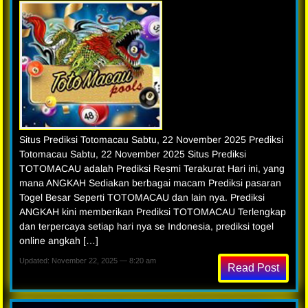
Situs Prediksi Totomacau Sabtu, 22 November 2025 Prediksi
Totomacau Sabtu, 22 November 2025 Situs Prediksi
TOTOMACAU adalah Prediksi Resmi Terakurat Hari ini, yang
mana ANGKAH Sediakan berbagai macam Prediksi pasaran
Togel Besar Seperti TOTOMACAU dan lain nya. Prediksi
ANGKAH kini memberikan Prediksi TOTOMACAU Terlengkap
dan terpercaya setiap hari nya se Indonesia, prediksi togel
online angkah […]
Updated: November 22, 2025 — 8:20 am
Read Post