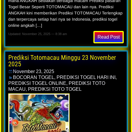
mana ANGKAH Sediakan berbagai macam Prediksi pasaran
Togel Besar Seperti TOTOMACAU dan lain nya. Prediksi
ANGKAH kini memberikan Prediksi TOTOMACAU Terlengkap
dan terpercaya setiap hari nya se Indonesia, prediksi togel
online angkah […]
Updated: November 25, 2025 — 8:38 am
Read Post
Prediksi Totomacau Minggu 23 November
2025
November 23, 2025
BOCORAN TOGEL
,
PREDIKSI TOGEL HARI INI
,
PREDIKSI TOGEL ONLINE
,
PREDIKSI TOTO
MACAU
,
PREDIKSI TOTO TOGEL