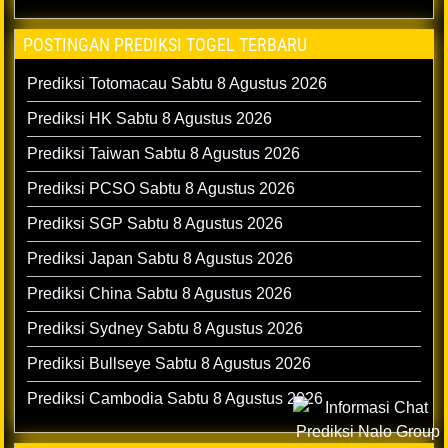
POSTINGAN PREDIKSI TOGEL TERBARU
Prediksi Totomacau Sabtu 8 Agustus 2026
Prediksi HK Sabtu 8 Agustus 2026
Prediksi Taiwan Sabtu 8 Agustus 2026
Prediksi PCSO Sabtu 8 Agustus 2026
Prediksi SGP Sabtu 8 Agustus 2026
Prediksi Japan Sabtu 8 Agustus 2026
Prediksi China Sabtu 8 Agustus 2026
Prediksi Sydney Sabtu 8 Agustus 2026
Prediksi Bullseye Sabtu 8 Agustus 2026
Prediksi Cambodia Sabtu 8 Agustus 2026