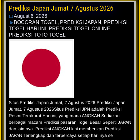
Prediksi Japan Jumat 7 Agustus 2026
August 6, 2026
BOCORAN TOGEL
,
PREDIKSI JAPAN
,
PREDIKSI
TOGEL HARI INI
,
PREDIKSI TOGEL ONLINE
,
PREDIKSI TOTO TOGEL
Situs Prediksi Japan Jumat, 7 Agustus 2026 Prediksi Japan
Jumat, 7 Agustus 2026Situs Prediksi JPN adalah Prediksi
Resmi Terakurat Hari ini, yang mana ANGKAH Sediakan
berbagai macam Prediksi pasaran Togel Besar Seperti JAPAN
dan lain nya. Prediksi ANGKAH kini memberikan Prediksi
JAPAN Terlengkap dan terpercaya setiap hari nya se