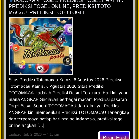
BOCORAN TOGEL
,
PREDIKSI TOGEL HARI INI
,
PREDIKSI TOGEL ONLINE
,
PREDIKSI TOTO
MACAU
,
PREDIKSI TOTO TOGEL
Situs Prediksi Totomacau Kamis, 6 Agustus 2026 Prediksi
Totomacau Kamis, 6 Agustus 2026 Situs Prediksi
TOTOMACAU adalah Prediksi Resmi Terakurat Hari ini, yang
mana ANGKAH Sediakan berbagai macam Prediksi pasaran
Togel Besar Seperti TOTOMACAU dan lain nya. Prediksi
ANGKAH kini memberikan Prediksi TOTOMACAU Terlengkap
dan terpercaya setiap hari nya se Indonesia, prediksi togel
online angkah […]
Updated: July 2, 2026 — 4:15 pm
Read Post