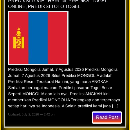
PREDIKSI TOGEL HARI INI
,
PREDIKSI TOGEL
ONLINE
,
PREDIKSI TOTO TOGEL
Prediksi Mongolia Jumat, 7 Agustus 2026 Prediksi Mongolia
Jumat, 7 Agustus 2026 Situs Prediksi MONGOLIA adalah
Prediksi Resmi Terakurat Hari ini, yang mana ANGKAH
Sediakan berbagai macam Prediksi pasaran Togel Besar
Seperti MONGOLIA dan lain nya. Prediksi ANGKAH kini
memberikan Prediksi MONGOLIA Terlengkap dan terpercaya
setiap hari nya se Indonesia. A Selain prediksi kami juga […]
Updated: July 2, 2026 — 2:42 pm
Read Post