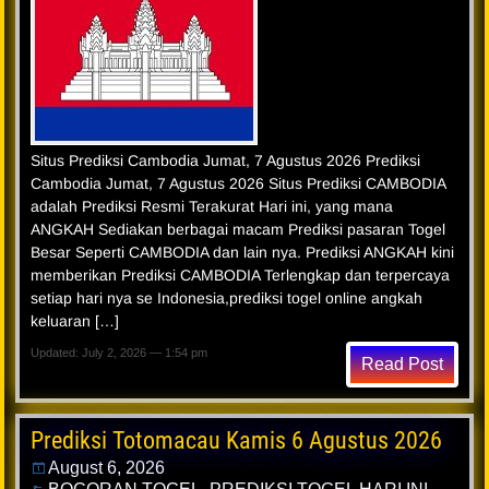
Situs Prediksi Cambodia Jumat, 7 Agustus 2026 Prediksi
Cambodia Jumat, 7 Agustus 2026 Situs Prediksi CAMBODIA
adalah Prediksi Resmi Terakurat Hari ini, yang mana
ANGKAH Sediakan berbagai macam Prediksi pasaran Togel
Besar Seperti CAMBODIA dan lain nya. Prediksi ANGKAH kini
memberikan Prediksi CAMBODIA Terlengkap dan terpercaya
setiap hari nya se Indonesia,prediksi togel online angkah
keluaran […]
Updated: July 2, 2026 — 1:54 pm
Read Post
Prediksi Totomacau Kamis 6 Agustus 2026
August 6, 2026