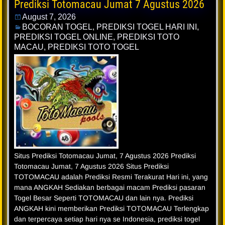
Prediksi Totomacau Jumat 7 Agustus 2026
August 7, 2026
BOCORAN TOGEL
,
PREDIKSI TOGEL HARI INI
,
PREDIKSI TOGEL ONLINE
,
PREDIKSI TOTO
MACAU
,
PREDIKSI TOTO TOGEL
Situs Prediksi Totomacau Jumat, 7 Agustus 2026 Prediksi
Totomacau Jumat, 7 Agustus 2026 Situs Prediksi
TOTOMACAU adalah Prediksi Resmi Terakurat Hari ini, yang
mana ANGKAH Sediakan berbagai macam Prediksi pasaran
Togel Besar Seperti TOTOMACAU dan lain nya. Prediksi
ANGKAH kini memberikan Prediksi TOTOMACAU Terlengkap
dan terpercaya setiap hari nya se Indonesia, prediksi togel