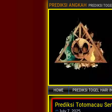
PREDIKSI ANGKAH
PREDIKSI TOGE
HOME
PREDIKSI TOGEL HARI IN
Prediksi Totomacau Sen
July 7, 2025