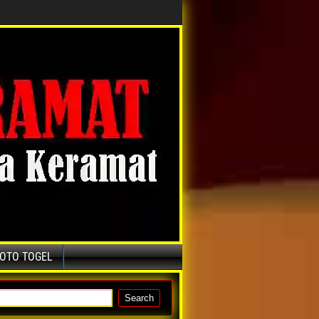
TOTO TOGEL