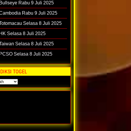
 Bullseye Rabu 9 Juli 2025
 Cambodia Rabu 9 Juli 2025
 Totomacau Selasa 8 Juli 2025
 HK Selasa 8 Juli 2025
 Taiwan Selasa 8 Juli 2025
 PCSO Selasa 8 Juli 2025
DIKSI TOGEL