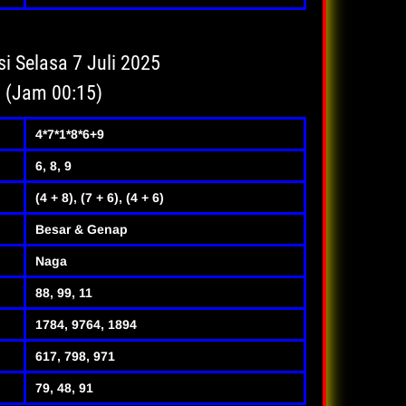
si Selasa 7 Juli 2025
(Jam 00:15)
4*7*1*8*6+9
6, 8, 9
(4 + 8), (7 + 6), (4 + 6)
Besar & Genap
Naga
88, 99, 11
1784, 9764, 1894
617, 798, 971
79, 48, 91