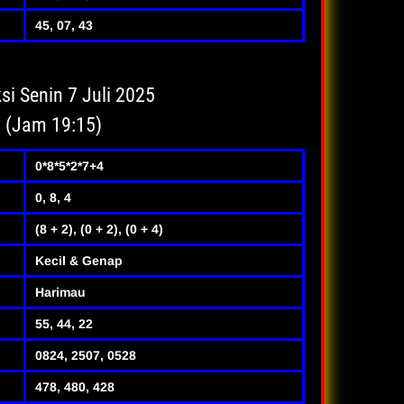
45, 07, 43
si Senin 7 Juli 2025
(Jam 19:15)
0*8*5*2*7+4
0, 8, 4
(8 + 2), (0 + 2), (0 + 4)
Kecil & Genap
Harimau
55, 44, 22
0824, 2507, 0528
478, 480, 428