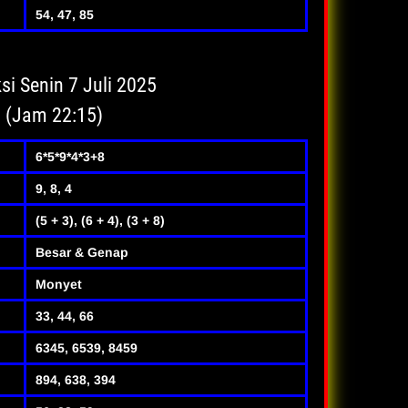
54, 47, 85
si Senin 7 Juli 2025
(Jam 22:15)
6*5*9*4*3+8
9, 8, 4
(5 + 3), (6 + 4), (3 + 8)
Besar & Genap
Monyet
33, 44, 66
6345, 6539, 8459
894, 638, 394