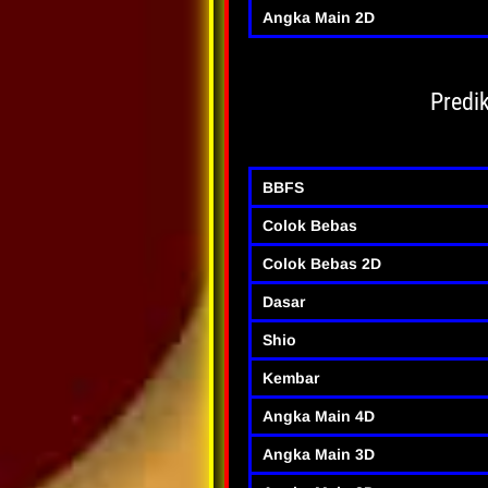
Angka Main 2D
Predik
BBFS
Colok Bebas
Colok Bebas 2D
Dasar
Shio
Kembar
Angka Main 4D
Angka Main 3D