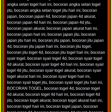
angka setan togel hari ini
,
bocoran angka setan togel
jitu
,
bocoran angka setan togel jitu hari ini
,
bocoran
japan
,
bocoran japan 4d
,
bocoran japan 4d akurat
,
bocoran japan 4d hari ini
,
bocoran japan 4d jitu
,
bocoran japan akurat
,
bocoran japan akurat hari ini
,
bocoran japan hari ini
,
bocoran japan jitu
,
bocoran
japan jitu hari ini
,
bocoran jitu japan
,
bocoran jitu japan
4d
,
bocoran jitu japan hari ini
,
bocoran jitu togel
,
bocoran jitu togel 4d
,
bocoran jitu togel hari ini
,
bocoran
syair togel
,
bocoran syair togel 4d
,
bocoran syair togel
4d akurat
,
bocoran syair togel 4d hari ini
,
bocoran syair
togel 4d jitu
,
bocoran syair togel akurat
,
bocoran syair
togel akurat hari ini
,
bocoran syair togel hari ini
,
bocoran syair togel jitu
,
bocoran syair togel jitu hari ini
,
BOCORAN TOGEL
,
bocoran togel 4d
,
bocoran togel
4d akurat
,
bocoran togel 4d hari ini
,
bocoran togel 4d
jitu
,
bocoran togel akurat
,
bocoran togel akurat hari ini
,
bocoran togel hari ini
,
bocoran togel japan
,
bocoran