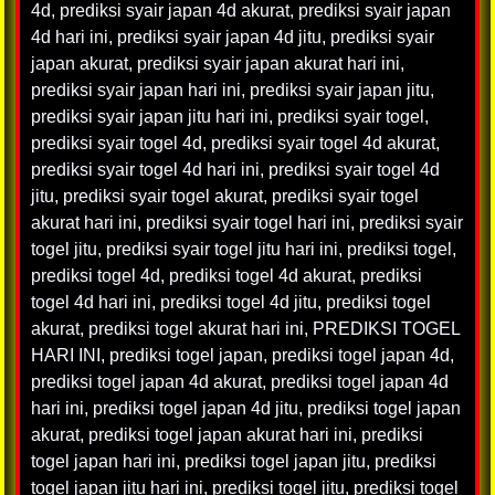
4d
,
prediksi syair japan 4d akurat
,
prediksi syair japan
4d hari ini
,
prediksi syair japan 4d jitu
,
prediksi syair
japan akurat
,
prediksi syair japan akurat hari ini
,
prediksi syair japan hari ini
,
prediksi syair japan jitu
,
prediksi syair japan jitu hari ini
,
prediksi syair togel
,
prediksi syair togel 4d
,
prediksi syair togel 4d akurat
,
prediksi syair togel 4d hari ini
,
prediksi syair togel 4d
jitu
,
prediksi syair togel akurat
,
prediksi syair togel
akurat hari ini
,
prediksi syair togel hari ini
,
prediksi syair
togel jitu
,
prediksi syair togel jitu hari ini
,
prediksi togel
,
prediksi togel 4d
,
prediksi togel 4d akurat
,
prediksi
togel 4d hari ini
,
prediksi togel 4d jitu
,
prediksi togel
akurat
,
prediksi togel akurat hari ini
,
PREDIKSI TOGEL
HARI INI
,
prediksi togel japan
,
prediksi togel japan 4d
,
prediksi togel japan 4d akurat
,
prediksi togel japan 4d
hari ini
,
prediksi togel japan 4d jitu
,
prediksi togel japan
akurat
,
prediksi togel japan akurat hari ini
,
prediksi
togel japan hari ini
,
prediksi togel japan jitu
,
prediksi
togel japan jitu hari ini
,
prediksi togel jitu
,
prediksi togel