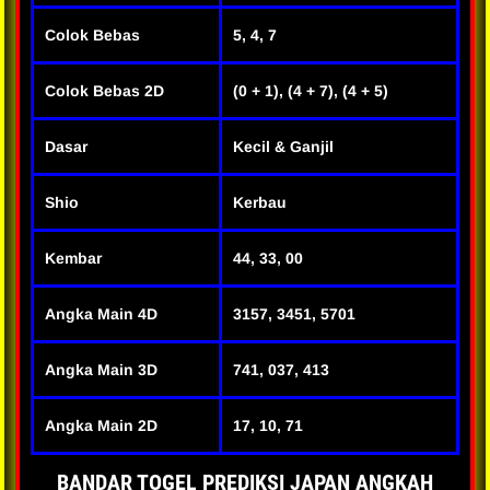
Colok Bebas
5, 4, 7
Colok Bebas 2D
(0 + 1), (4 + 7), (4 + 5)
Dasar
Kecil & Ganjil
Shio
Kerbau
Kembar
44, 33, 00
Angka Main 4D
3157, 3451, 5701
Angka Main 3D
741, 037, 413
Angka Main 2D
17, 10, 71
BANDAR TOGEL PREDIKSI JAPAN ANGKAH