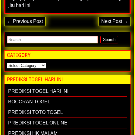
jitu hari ini
← Previous Post
Next Post →
CATEGORY
PREDIKSI TOGEL HARI INI
PREDIKSI TOGEL HARI INI
BOCORAN TOGEL
PREDIKSI TOTO TOGEL
PREDIKSI TOGEL ONLINE
PREDIKSI HK MALAM