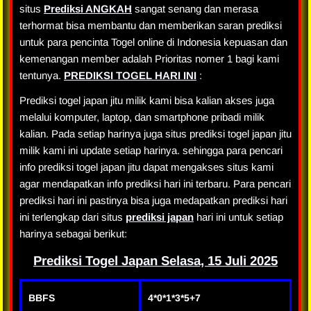
situs
Prediksi ANGKAH
sangat senang dan merasa
terhormat bisa membantu dan memberikan saran prediksi
untuk para pencinta Togel online di Indonesia kepuasan dan
kemenangan member adalah Prioritas nomer 1 bagi kami
tentunya.
PREDIKSI TOGEL HARI INI
:
Prediksi togel japan jitu milik kami bisa kalian akses juga
melalui komputer, laptop, dan smartphone pribadi milik
kalian. Pada setiap harinya juga situs prediksi togel japan jitu
milik kami ini update setiap harinya. sehingga para pencari
info prediksi togel japan jitu dapat mengakses situs kami
agar mendapatkan info prediksi hari ini terbaru. Para pencari
prediksi hari ini pastinya bisa juga medapatkan prediksi hari
ini terlengkap dari situs
prediksi japan
hari ini untuk setiap
harinya sebagai berikut:
Prediksi Togel Japan Selasa, 15 Juli 2025
BBFS
4*0*1*3*5+7