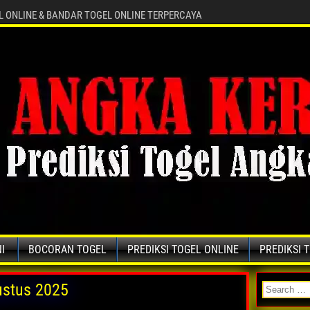
L ONLINE & BANDAR TOGEL ONLINE TERPERCAYA
I
BOCORAN TOGEL
PREDIKSI TOGEL ONLINE
PREDIKSI 
ustus 2025