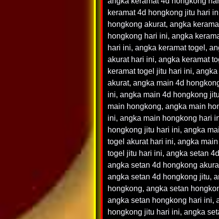
angka keramat 4d hongkong hari
keramat 4d hongkong jitu hari in
hongkong akurat
,
angka keramat
hongkong hari ini
,
angka kerama
hari ini
,
angka keramat togel
,
an
akurat hari ini
,
angka keramat tog
keramat togel jitu hari ini
,
angka
akurat
,
angka main 4d hongkong 
ini
,
angka main 4d hongkong jit
main hongkong
,
angka main ho
ini
,
angka main hongkong hari in
hongkong jitu hari ini
,
angka mai
togel akurat hari ini
,
angka main t
togel jitu hari ini
,
angka setan 4
angka setan 4d hongkong akurat 
angka setan 4d hongkong jitu
,
a
hongkong
,
angka setan hongkon
angka setan hongkong hari ini
,
hongkong jitu hari ini
,
angka set