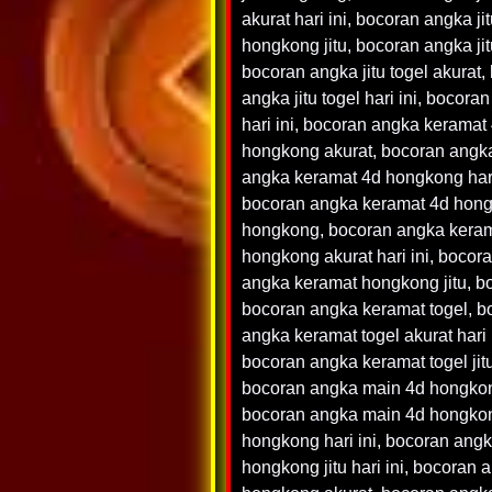
akurat hari ini
,
bocoran angka jit
hongkong jitu
,
bocoran angka jit
bocoran angka jitu togel akurat
,
angka jitu togel hari ini
,
bocoran 
hari ini
,
bocoran angka keramat
hongkong akurat
,
bocoran angka
angka keramat 4d hongkong hari
bocoran angka keramat 4d hongko
hongkong
,
bocoran angka keram
hongkong akurat hari ini
,
bocora
angka keramat hongkong jitu
,
bo
bocoran angka keramat togel
,
b
angka keramat togel akurat hari 
bocoran angka keramat togel jit
bocoran angka main 4d hongko
bocoran angka main 4d hongkong
hongkong hari ini
,
bocoran angk
hongkong jitu hari ini
,
bocoran 