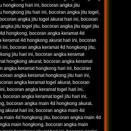
u hongkong hari ini
,
bocoran angka jitu
u hongkong jitu hari ini
,
bocoran angka jitu togel
,
bocoran angka jitu togel akurat hari ini
,
bocoran
angka jitu togel jitu
,
bocoran angka jitu togel jitu
 4d hongkong
,
bocoran angka keramat 4d
 keramat 4d hongkong akurat hari ini
,
bocoran
 ini
,
bocoran angka keramat 4d hongkong jitu
,
ng jitu hari ini
,
bocoran angka keramat
at hongkong akurat
,
bocoran angka keramat
n angka keramat hongkong hari ini
,
bocoran
coran angka keramat hongkong jitu hari ini
,
ocoran angka keramat togel akurat
,
bocoran
ini
,
bocoran angka keramat togel hari ini
,
u
,
bocoran angka keramat togel jitu hari ini
,
ng
,
bocoran angka main 4d hongkong akurat
,
 akurat hari ini
,
bocoran angka main 4d
a main 4d hongkong jitu
,
bocoran angka main 4d
angka main hongkong
,
bocoran angka main