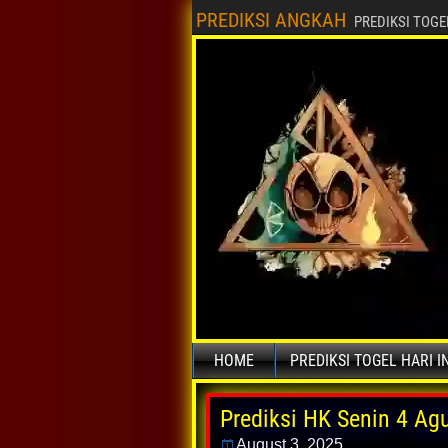
PREDIKSI ANGKAH
PREDIKSI TOGE
HOME
PREDIKSI TOGEL HARI IN
Prediksi HK Senin 4 Ag
August 3, 2025