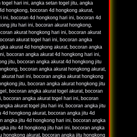
togel hari ini
,
angka setan togel jitu
,
angka
 4d hongkong
,
bocoran 4d hongkong akurat
,
 ini
,
bocoran 4d hongkong hari ini
,
bocoran 4d
ng jitu hari ini
,
bocoran akurat hongkong
,
coran akurat hongkong hari ini
,
bocoran akurat
ocoran akurat togel hari ini
,
bocoran angka
gka akurat 4d hongkong akurat
,
bocoran angka
ni
,
bocoran angka akurat 4d hongkong hari ini
,
ng jitu
,
bocoran angka akurat 4d hongkong jitu
hongkong
,
bocoran angka akurat hongkong akurat
,
kurat hari ini
,
bocoran angka akurat hongkong
ngkong jitu
,
bocoran angka akurat hongkong jitu
gel
,
bocoran angka akurat togel akurat
,
bocoran
i
,
bocoran angka akurat togel hari ini
,
bocoran
ngka akurat togel jitu hari ini
,
bocoran angka jitu
u 4d hongkong akurat
,
bocoran angka jitu 4d
n angka jitu 4d hongkong hari ini
,
bocoran angka
ka jitu 4d hongkong jitu hari ini
,
bocoran angka
tu hongkong akurat
,
bocoran angka jitu hongkong