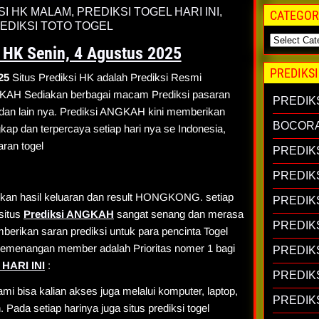
SI HK MALAM
,
PREDIKSI TOGEL HARI INI
,
CATEGOR
EDIKSI TOTO TOGEL
i HK Senin, 4 Agustus 2025
PREDIKSI
25
Situs Prediksi HK adalah Prediksi Resmi
NGKAH Sediakan berbagai macam Prediksi pasaran
PREDIKS
n lain nya. Prediksi ANGKAH kini memberikan
BOCORA
dan terpercaya setiap hari nya se Indonesia,
ran togel
PREDIK
PREDIK
ilkan hasil keluaran dan result HONGKONG. setiap
PREDIK
situs
Prediksi ANGKAH
sangat senang dan merasa
PREDIK
erikan saran prediksi untuk para pencinta Togel
 kemenangan member adalah Prioritas nomer 1 bagi
PREDIK
HARI INI
:
PREDIK
kami bisa kalian akses juga melalui komputer, laptop,
PREDIK
. Pada setiap harinya juga situs prediksi togel