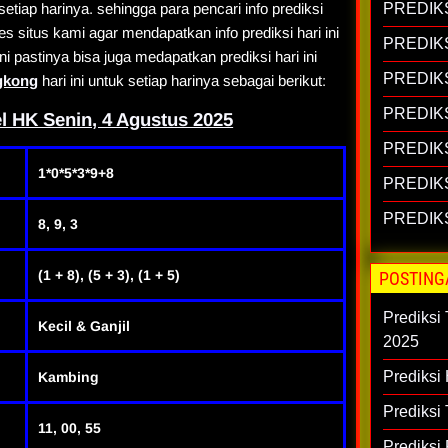
setiap harinya. sehingga para pencari info prediksi
PREDIK
s situs kami agar mendapatkan info prediksi hari ini
PREDIK
ini pastinya bisa juga medapatkan prediksi hari ini
PREDIK
gkong
hari ini untuk setiap harinya sebagai berikut:
PREDIK
el HK Senin, 4 Agustus 2025
PREDIK
1*0*5*3*9+8
PREDIK
PREDIK
8, 9, 3
(1 + 8), (5 + 3), (1 + 5)
POSTING
Prediksi
Kecil & Ganjil
2025
Prediksi
Kambing
Prediksi
11, 00, 55
Prediksi