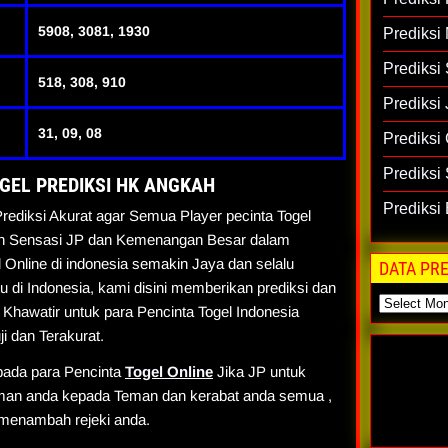
5908, 3081, 1930
Prediksi
Prediksi
518, 308, 910
Prediksi
31, 09, 08
Prediksi
Prediksi
GEL PREDIKSI HK ANGKAH
Prediksi
iksi Akurat agar Semua Player pecinta Togel
kan Sensasi JP dan Kemenangan Besar dalam
Online di indonesia semakin Jaya dan selalu
DATA PRE
u di Indonesia, kami disini memberikan prediksi dan
u Khawatir untuk para Pencinta Togel Indonesia
i dan Terakurat.
pada para Pencinta
Togel Online
Jika JP untuk
aman anda kepada Teman dan kerabat anda semua ,
 menambah rejeki anda.