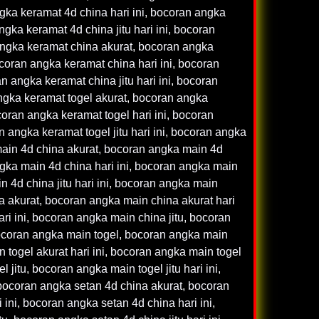
ka keramat 4d china hari ini
,
bocoran angka
gka keramat 4d china jitu hari ini
,
bocoran
ngka keramat china akurat
,
bocoran angka
coran angka keramat china hari ini
,
bocoran
n angka keramat china jitu hari ini
,
bocoran
gka keramat togel akurat
,
bocoran angka
oran angka keramat togel hari ini
,
bocoran
 angka keramat togel jitu hari ini
,
bocoran angka
ain 4d china akurat
,
bocoran angka main 4d
ka main 4d china hari ini
,
bocoran angka main
4d china jitu hari ini
,
bocoran angka main
a akurat
,
bocoran angka main china akurat hari
ri ini
,
bocoran angka main china jitu
,
bocoran
coran angka main togel
,
bocoran angka main
togel akurat hari ini
,
bocoran angka main togel
l jitu
,
bocoran angka main togel jitu hari ini
,
bocoran angka setan 4d china akurat
,
bocoran
 ini
,
bocoran angka setan 4d china hari ini
,