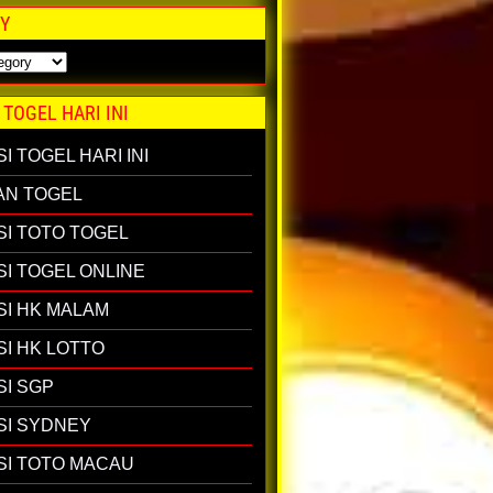
Y
 TOGEL HARI INI
I TOGEL HARI INI
N TOGEL
SI TOTO TOGEL
SI TOGEL ONLINE
SI HK MALAM
SI HK LOTTO
SI SGP
SI SYDNEY
SI TOTO MACAU