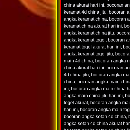
china akurat hari ini
,
bocoran ang
keramat 4d china jitu
,
bocoran an
angka keramat china
,
bocoran a
keramat china akurat hari ini
,
bo
angka keramat china jitu
,
bocora
angka keramat togel
,
bocoran an
keramat togel akurat hari ini
,
boc
angka keramat togel jitu
,
bocoran
main 4d china
,
bocoran angka m
china akurat hari ini
,
bocoran ang
4d china jitu
,
bocoran angka main 
china
,
bocoran angka main chin
ini
,
bocoran angka main china ha
angka main china jitu hari ini
,
bo
togel akurat
,
bocoran angka main 
hari ini
,
bocoran angka main toge
bocoran angka setan 4d china
,
angka setan 4d china akurat hari