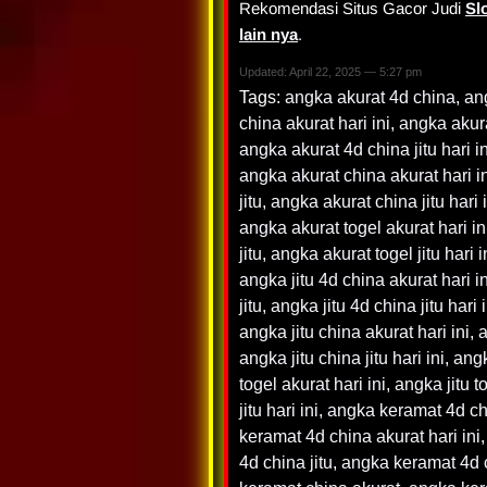
Rekomendasi Situs Gacor Judi
Sl
lain nya
.
Updated: April 22, 2025 — 5:27 pm
Tags:
angka akurat 4d china
,
an
china akurat hari ini
,
angka akura
angka akurat 4d china jitu hari in
angka akurat china akurat hari i
jitu
,
angka akurat china jitu hari i
angka akurat togel akurat hari in
jitu
,
angka akurat togel jitu hari i
angka jitu 4d china akurat hari in
jitu
,
angka jitu 4d china jitu hari i
angka jitu china akurat hari ini
,
a
angka jitu china jitu hari ini
,
angk
togel akurat hari ini
,
angka jitu to
jitu hari ini
,
angka keramat 4d ch
keramat 4d china akurat hari ini
4d china jitu
,
angka keramat 4d ch