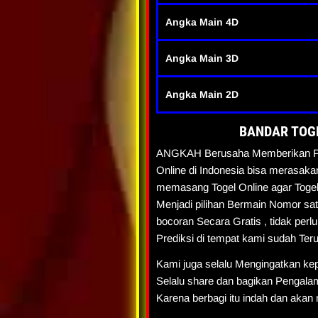
Angka Main 4D
Angka Main 3D
Angka Main 2D
BANDAR TOGE
ANGKAH Berusaha Memberikan Pred
Online di Indonesia bisa merasa
memasang Togel Online agar Togel 
Menjadi pilihan Bermain Nomor sat
bocoran Secara Gratis , tidak perl
Prediksi di tempat kami sudah Teruj
Kami juga selalu Mengingatkan ke
Selalu share dan bagikan Pengal
Karena berbagi itu indah dan akan