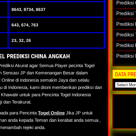
Prediksi
8643, 8734, 8637
Prediksi
Prediksi
643, 674, 763
Prediksi
23, 32, 26
Prediksi
L PREDIKSI CHINA ANGKAH
Prediksi
iksi Akurat agar Semua Player pecinta Togel
kan Sensasi JP dan Kemenangan Besar dalam
DATA PRE
Online di indonesia semakin Jaya dan selalu
u di Indonesia, kami disini memberikan prediksi dan
u Khawatir untuk para Pencinta Togel Indonesia
i dan Terakurat.
pada para Pencinta
Togel Online
Jika JP untuk
aman anda kepada Teman dan kerabat anda semua ,
 menambah rejeki anda.